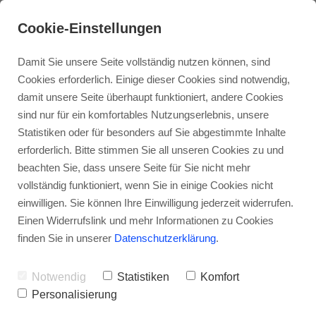
Cookie-Einstellungen
Damit Sie unsere Seite vollständig nutzen können, sind
Cookies erforderlich. Einige dieser Cookies sind notwendig,
damit unsere Seite überhaupt funktioniert, andere Cookies
sind nur für ein komfortables Nutzungserlebnis, unsere
Impressum
Statistiken oder für besonders auf Sie abgestimmte Inhalte
erforderlich. Bitte stimmen Sie all unseren Cookies zu und
beachten Sie, dass unsere Seite für Sie nicht mehr
vollständig funktioniert, wenn Sie in einige Cookies nicht
Angaben gemäß § 5 TMG
einwilligen. Sie können Ihre Einwilligung jederzeit widerrufen.
Autohaus Latsch GmbH Industriestraße
Einen Widerrufslink und mehr Informationen zu Cookies
finden Sie in unserer
Datenschutzerklärung
.
457548 Kirchen
Handelsregister: HRB 3123Registergericht:
Notwendig
Statistiken
Komfort
Personalisierung
Amtsgericht Montabaur