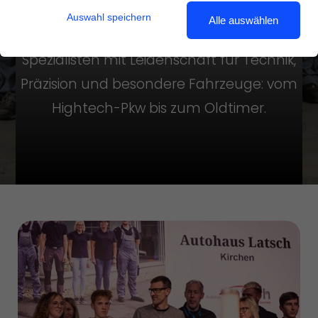
Auswahl speichern
Alle auswählen
Lerne uns kennen – unabhängige
Spezialisten mit Leidenschaft für Technik,
Präzision und besondere Fahrzeuge: vom
Hightech-Pkw bis zum Oldtimer.